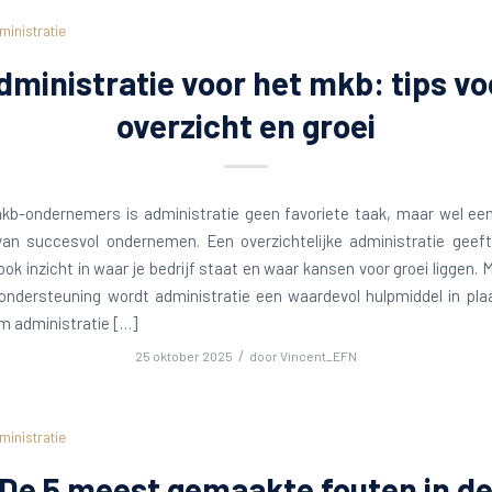
ministratie
dministratie voor het mkb: tips vo
overzicht en groei
mkb-ondernemers is administratie geen favoriete taak, maar wel een
van succesvol ondernemen. Een overzichtelijke administratie geeft 
ook inzicht in waar je bedrijf staat en waar kansen voor groei liggen. M
ondersteuning wordt administratie een waardevol hulpmiddel in pla
m administratie […]
/
25 oktober 2025
door
Vincent_EFN
ministratie
De 5 meest gemaakte fouten in d