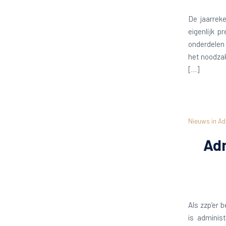
De jaarrek
eigenlijk p
onderdelen 
het noodzak
[…]
Nieuws in Ad
Adm
Als zzp’er 
is administ