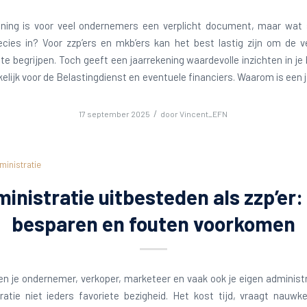
ening is voor veel ondernemers een verplicht document, maar wat 
recies in? Voor zzp’ers en mkb’ers kan het best lastig zijn om de v
te begrijpen. Toch geeft een jaarrekening waardevolle inzichten in je b
elijk voor de Belastingdienst en eventuele financiers. Waarom is een 
/
17 september 2025
door
Vincent_EFN
ministratie
inistratie uitbesteden als zzp’er: 
besparen en fouten voorkomen
ben je ondernemer, verkoper, marketeer en vaak ook je eigen administ
ratie niet ieders favoriete bezigheid. Het kost tijd, vraagt nauwk