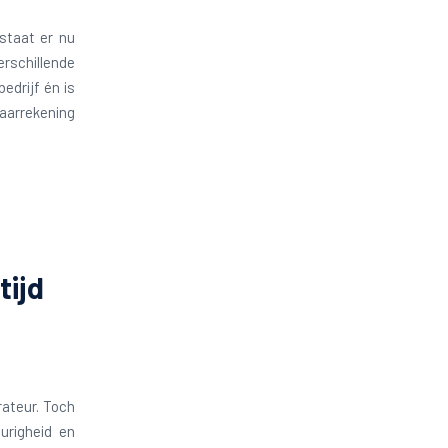
staat er nu
erschillende
edrijf én is
jaarrekening
tijd
rateur. Toch
eurigheid en