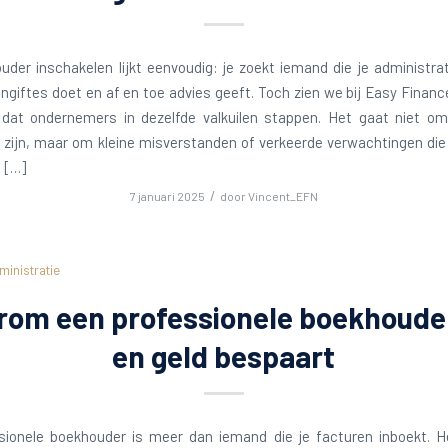
der inschakelen lijkt eenvoudig: je zoekt iemand die je administrat
ngiftes doet en af en toe advies geeft. Toch zien we bij Easy Finan
 dat ondernemers in dezelfde valkuilen stappen. Het gaat niet om
zijn, maar om kleine misverstanden of verkeerde verwachtingen die 
 […]
/
7 januari 2025
door
Vincent_EFN
ministratie
om een professionele boekhouder
en geld bespaart
sionele boekhouder is meer dan iemand die je facturen inboekt. 