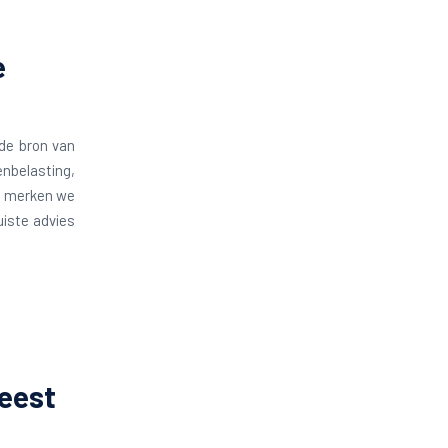
e
nde bron van
enbelasting,
nd merken we
uiste advies
meest