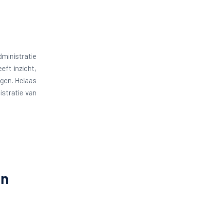
ministratie
eft inzicht,
ngen. Helaas
istratie van
en