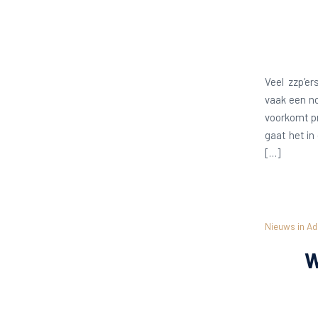
Veel zzp’e
vaak een no
voorkomt pr
gaat het in
[…]
Nieuws in Ad
W