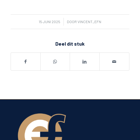
/
15 JUNI 2025
DOOR
VINCENT_EFN
Deel dit stuk