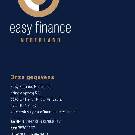
Onze gegevens
Easy Finance Nederland
Kringloopweg 54
3343 LR Hendrik-Ido-Ambacht
078 – 684 95 22
servicedesk@easyfinancenederland.nl
BANK
NL79RABO0397658087
KVK
75704307
BTW
NL860368476B01