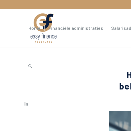
Home
Financiële administraties
Salarisa
be