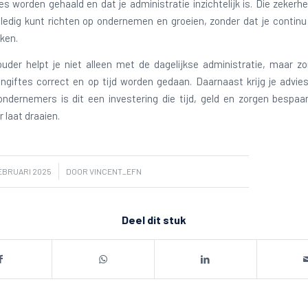
es worden gehaald en dat je administratie inzichtelijk is. Die zekerh
olledig kunt richten op ondernemen en groeien, zonder dat je continu i
iken.
uder helpt je niet alleen met de dagelijkse administratie, maar zo
ngiftes correct en op tijd worden gedaan. Daarnaast krijg je advies
ondernemers is dit een investering die tijd, geld en zorgen bespaar
r laat draaien.
/
EBRUARI 2025
DOOR
VINCENT_EFN
Deel dit stuk