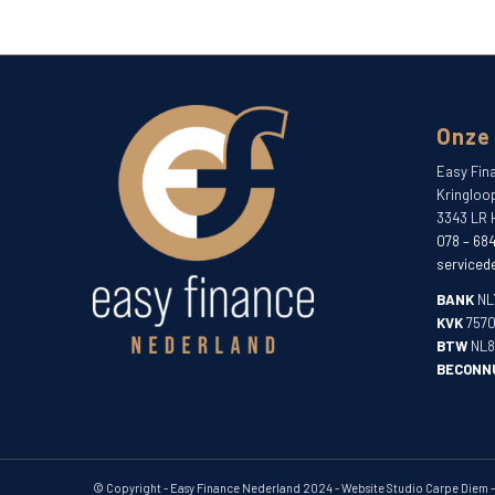
Onze
Easy Fin
Kringloo
3343 LR 
078 – 68
serviced
BANK
NL
KVK
757
BTW
NL8
BECONN
© Copyright - Easy Finance Nederland 2024 - Website Studio Carpe Diem 