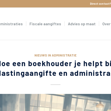
Direct contact?
dministraties
Fiscale aangiftes
Advies op maat
Over
NIEUWS IN ADMINISTRATIE
Hoe een boekhouder je helpt bi
lastingaangifte en administra