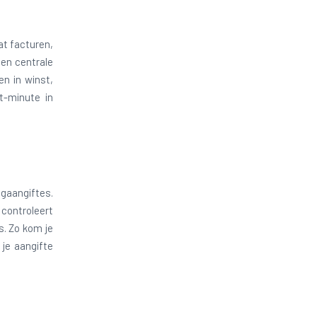
at facturen,
een centrale
en in winst,
t-minute in
ngaangiftes.
controleert
s. Zo kom je
 je aangifte