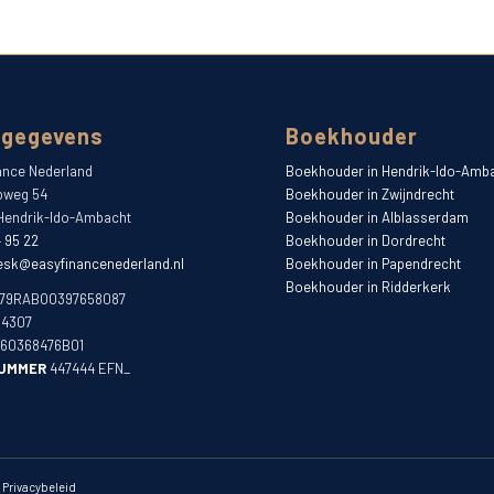
 gegevens
Boekhouder
ance Nederland
Boekhouder in Hendrik-Ido-Amb
pweg 54
Boekhouder in Zwijndrecht
Hendrik-Ido-Ambacht
Boekhouder in Alblasserdam
4 95 22
Boekhouder in Dordrecht
esk@easyfinancenederland.nl
Boekhouder in Papendrecht
Boekhouder in Ridderkerk
79RABO0397658087
04307
60368476B01
UMMER
447444 EFN_
-
Privacybeleid