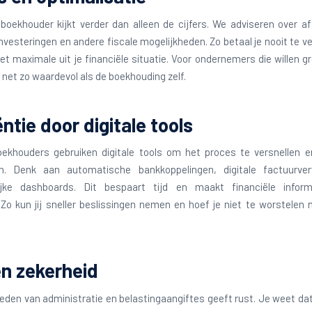
oekhouder kijkt verder dan alleen de cijfers. We adviseren over a
investeringen en andere fiscale mogelijkheden. Zo betaal je nooit te ve
het maximale uit je financiële situatie. Voor ondernemers die willen gro
 net zo waardevol als de boekhouding zelf.
ëntie door digitale tools
ekhouders gebruiken digitale tools om het proces te versnellen e
n. Denk aan automatische bankkoppelingen, digitale factuurve
lijke dashboards. Dit bespaart tijd en maakt financiële inform
k. Zo kun jij sneller beslissingen nemen en hoef je niet te worstelen
en zekerheid
eden van administratie en belastingaangiftes geeft rust. Je weet dat 