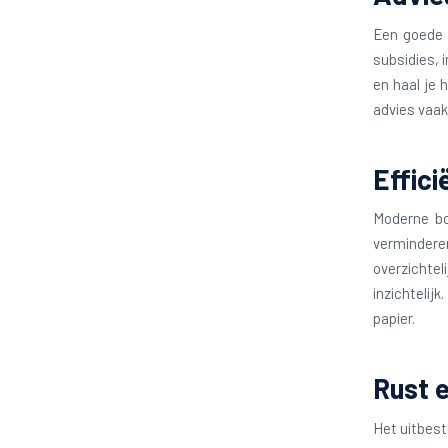
Een goede b
subsidies, 
en haal je 
advies vaak
Effici
Moderne bo
vermindere
overzichte
inzichtelij
papier.
Rust 
Het uitbest