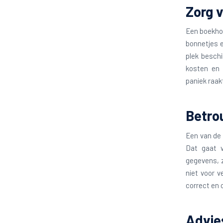
Zorg v
Een boekhou
bonnetjes e
plek beschi
kosten en 
paniek raak
Betro
Een van de 
Dat gaat v
gegevens, z
niet voor v
correct en o
Advies