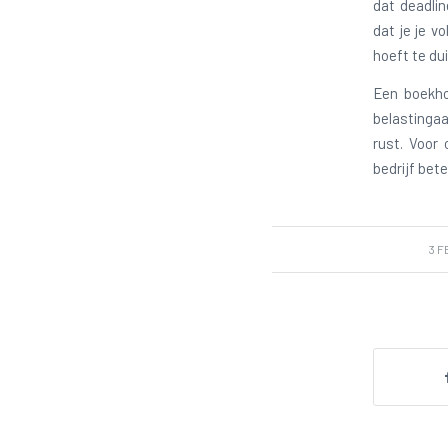
dat deadlin
dat je je v
hoeft te du
Een boekho
belastingaa
rust. Voor 
bedrijf bete
3 F