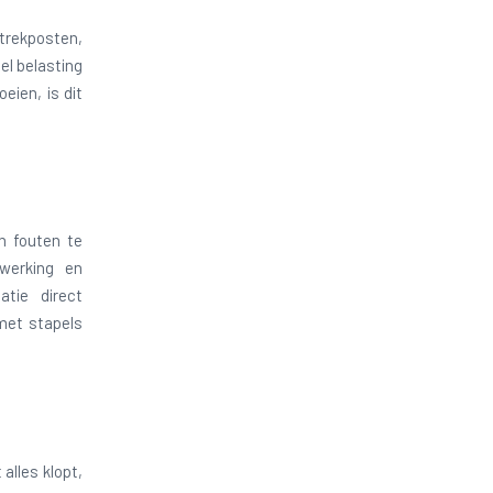
ftrekposten,
el belasting
eien, is dit
n fouten te
rwerking en
atie direct
 met stapels
alles klopt,