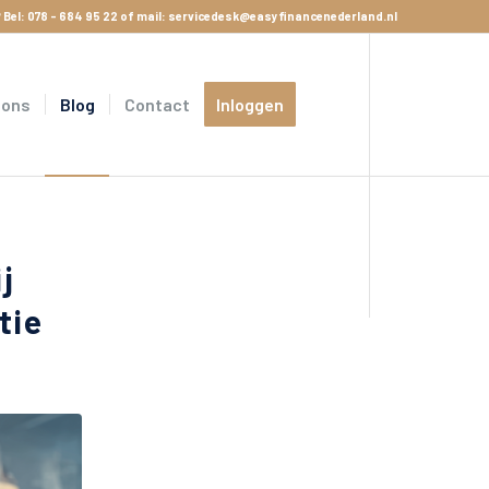
 Bel:
078 - 684 95 22
of mail:
servicedesk@easyfinancenederland.nl
 ons
Blog
Contact
Inloggen
j
tie