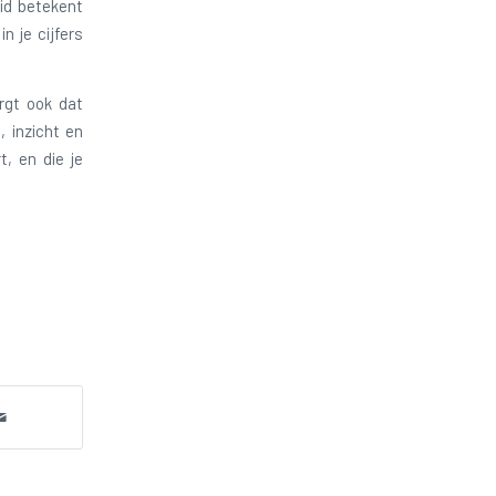
eid betekent
n je cijfers
rgt ook dat
, inzicht en
t, en die je