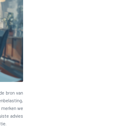
nde bron van
enbelasting,
nd merken we
uiste advies
tie.